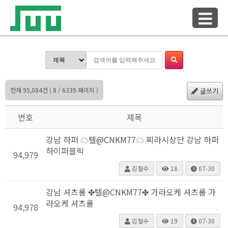
전체 95,084건
( 8 / 6339 페이지 )
글쓰기
번호
제목
강남 하퍼 ☁텔@CNKM77☁ 찌라시상단 강남 하퍼
하이퍼블릭
94,979
김철수
18
07-30
강남 셔츠룸 ✤텔@CNKM77✤ 가라오케 셔츠룸 가
라오케 셔츠룸
94,978
김철수
19
07-30