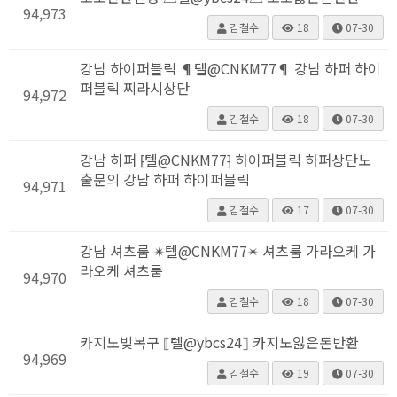
94,973
김철수
18
07-30
강남 하이퍼블릭 ¶텔@CNKM77¶ 강남 하퍼 하이
퍼블릭 찌라시상단
94,972
김철수
18
07-30
강남 하퍼 ⁅텔@CNKM77⁆ 하이퍼블릭 하퍼상단노
출문의 강남 하퍼 하이퍼블릭
94,971
김철수
17
07-30
강남 셔츠룸 ✴텔@CNKM77✴ 셔츠룸 가라오케 가
라오케 셔츠룸
94,970
김철수
18
07-30
카지노빚복구 ⟦텔@ybcs24⟧ 카지노잃은돈반환
94,969
김철수
19
07-30