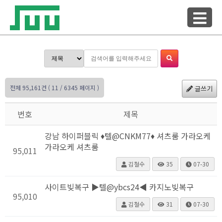
전체 95,161건
( 11 / 6345 페이지 )
글쓰기
번호
제목
강남 하이퍼블릭 ♦텔@CNKM77♦ 셔츠룸 가라오케
가라오케 셔츠룸
95,011
김철수
35
07-30
사이트빚복구 ▶텔@ybcs24◀ 카지노빚복구
95,010
김철수
31
07-30