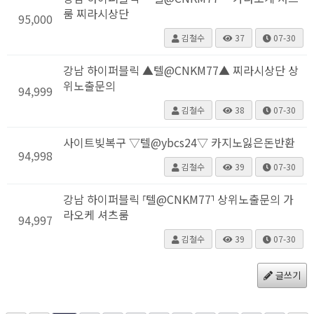
룸 찌라시상단
95,000
김철수
37
07-30
강남 하이퍼블릭 ▲텔@CNKM77▲ 찌라시상단 상
위노출문의
94,999
김철수
38
07-30
사이트빚복구 ▽텔@ybcs24▽ 카지노잃은돈반환
94,998
김철수
39
07-30
강남 하이퍼블릭 ⸢텔@CNKM77⸣ 상위노출문의 가
라오케 셔츠룸
94,997
김철수
39
07-30
글쓰기