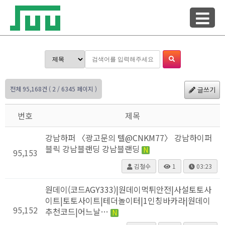
전체 95,168건
( 2 / 6345 페이지 )
글쓰기
번호
제목
강남하퍼 〈광고문의 텔@CNKM77〉 강남하이퍼
블릭 강남블랜딩 강남블랜딩
N
95,153
김철수
1
03:23
원데이(코드AGY333)|원데이먹튀안전|사설토토사
이트|토토사이트|테더놀이터|1인칭바카라|원데이
95,152
추천코드|어느날…
N