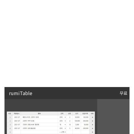
rumiPopup
무료
무