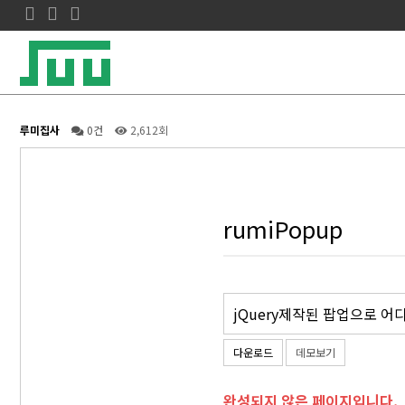
루미집사
0건
2,612회
rumiPopup
jQuery제작된 팝업으로 어
다운로드
데모보기
완성되지 않은 페이지입니다.