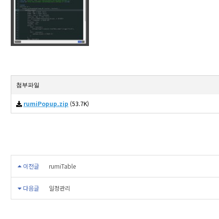
첨부파일
rumiPopup.zip
(53.7K)
이전글
rumiTable
다음글
일정관리