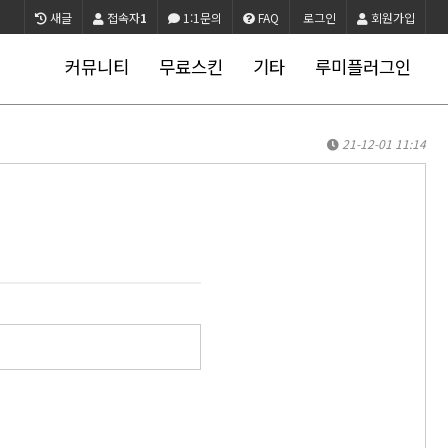
새글
접속자
1
1:1문의
FAQ
로그인
회원가입
커뮤니티
무료스킨
기타
루미플러그인
21-12-01 11:14