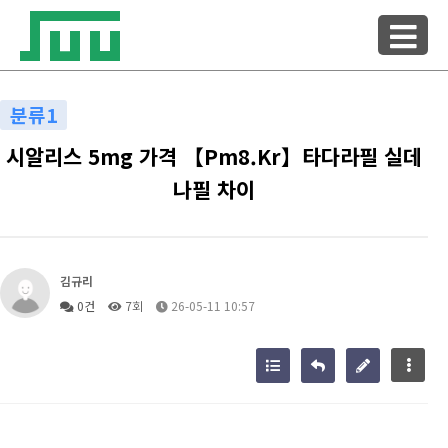
분류1
시알리스 5mg 가격 【Pm8.Kr】타다라필 실데
나필 차이
김규리
0건
7회
26-05-11 10:57