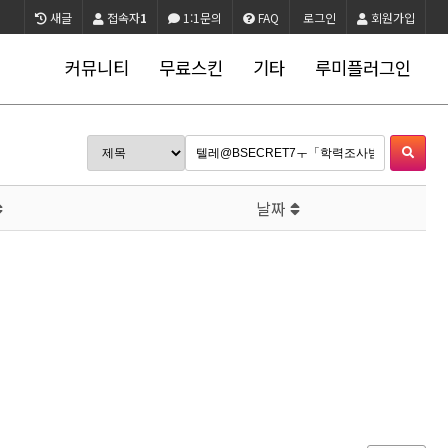
새글
접속자
1
1:1문의
FAQ
로그인
회원가입
커뮤니티
무료스킨
기타
루미플러그인
날짜