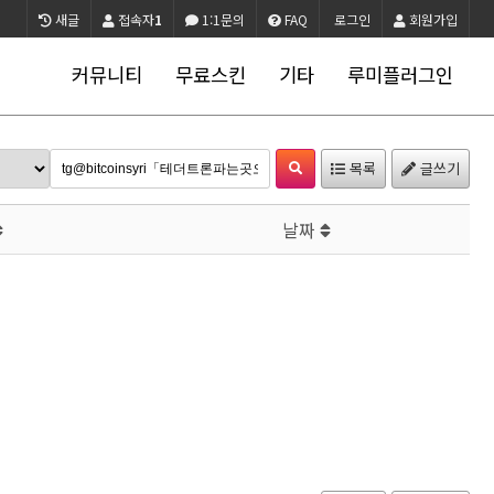
새글
접속자
1
1:1문의
FAQ
로그인
회원가입
커뮤니티
무료스킨
기타
루미플러그인
목록
글쓰기
날짜