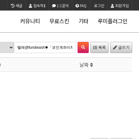
새글
접속자
1
1:1문의
FAQ
로그인
회원가입
커뮤니티
무료스킨
기타
루미플러그인
목록
글쓰기
날짜