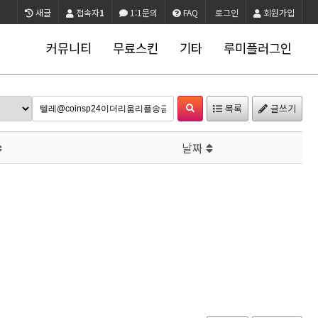
새글
접속자
1
1:1문의
FAQ
로그인
회원가입
커뮤니티
무료스킨
기타
루미플러그인
목록
글쓰기
날짜