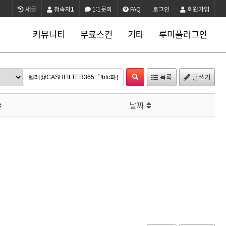
새글
접속자
1
1:1문의
FAQ
로그인
회원가입
커뮤니티
무료스킨
기타
루미플러그인
목록
글쓰기
날짜