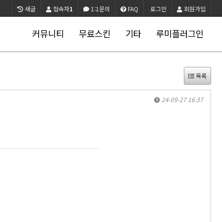
새글
접속자
1
1:1문의
FAQ
로그인
회원가입
커뮤니티
무료스킨
기타
루미플러그인
목록
24-09-27 16:37