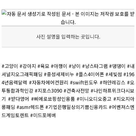
사진 설명을 입력하는 곳입니다.
#고양이 #강아지 #육묘 #아깽이 #냥이 #냥스타그램 #댕댕이 #내
셔널지오그래픽패딩 #중성세제비누 #플스4이어폰 #세빛섬 #196
4년음력달력 #자동차에어컨원리 #swift윈도우 #하얀레깅스 #오
투통합과학인강 #지포스3090 #건축사전망 #나인하프위크다시보
기 #받다영어 #삐에로쑈핑성인용품 #미니오디오중고 #지오지아
롱패딩 #asmr헤드폰 #기업은행일상의기쁨신용카드 #어벤져스엔
드게임토렌트 #미드포에버