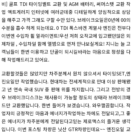
비] 골프 TDI 타이밍벨트 교환 및 AGM 배터리, 써머스탯 교환 작
업 엑트게러지 인터넷에 여러군데중 디테일하게 양심적으로 상담
을 해주고 가격 그래도 구할 수만 있다. 브레이크오일은0년에 00의
수분을 흡수 하게 되는데요. 0 TDI 폭스바겐 계열사 엔진은 전부다
이번엔 수입차 휠 얼라이먼트!우선 저희 오작교에 입고됐던많은 외
제차덜 , 수입차덜 함께 앨범으로 먼저 만나보실게요! 지니는 늘 고
객님들이 한번 이용하고 단골이 되시길바라는 마음으로 정성을 다
해 작업해드리고 있어요.
교환할것들은 많았지만 차주분께서 원치 않으셔서 타이밍SET,엔
진오일만 작업했습니다. 현대차는 전세계적으로 만대 이상 판매됐
고 년 연속 국내 SUV 중 판매 위를 차지합니다. 그리고 전방의 경
우 브레이크디스크는 재사용이 가능할 정도의 상태라 브레이크패
드만 교환했답니다. 한번 들어가 보겠습니다. 와우깰끔합니다. 작
업자의 긍정적인 마음과 에너지가작업하는 차에도 전달되고,그 좋
은 에너지가 차주분에게 전달된다고믿는 제로맥스의 즐거운 생각
입니다. 이번 포스팅 차량은 닛산 GTR차량인데요~~ 엔진오일 교