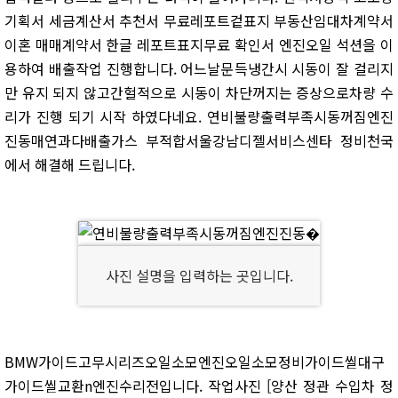
기획서 세금계산서 추천서 무료레포트겉표지 부동산임대차계약서
이혼 매매계약서 한글 레포트표지무료 확인서 엔진오일 석션을 이
용하여 배출작업 진행합니다. 어느날문득냉간시 시동이 잘 걸리지
만 유지 되지 않고간헐적으로 시동이 차단꺼지는 증상으로차량 수
리가 진행 되기 시작 하였다네요. 연비불량출력부족시동꺼짐엔진
진동매연과다배출가스 부적합서울강남디젤서비스센타 정비천국
에서 해결해 드립니다.
사진 설명을 입력하는 곳입니다.
BMW가이드고무시리즈오일소모엔진오일소모정비가이드씰대구
가이드씰교환n엔진수리전입니다. 작업사진 [양산 정관 수입차 정