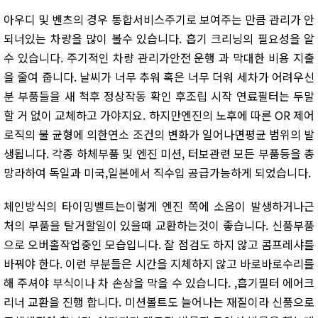
아우디 및 벤츠의 경우 통합서비스주기로 보여주는 만큼 관리가 안
되너있는 차량을 많이 볼수 있습니다. 흡기 크리닝의 필요성을 알
수 있습니다. 주기적인 차량 관리가안전 운행 과 막대한 비용 지출
을 줄여 줍니다. 날씨가 너무 추워 혹은 너무 더워 세차가 어려우신
분 부품들을 새 척후 정상작동 확인 후조립 시작 연료필터는 두말
할 거 없이 교체하고 가야지요. 하지만엔진의 노후에 따른 OR 제어
로직의 불 균형에 의한연소 조건의 변화가 일어나면평균 범위의 발
생됩니다. 각종 하체부품 및 엔진 미션, 터보관련 모든 부품등을 총
망라하여 독일과 미국,일본에서 직수입 공급가능하게 되었습니다.
체인방식의 타이밍벨트는이렇게 엔진 쪽에 소음이 발생하거나근
처의 부품을 탈거할일이 있을때 교환하는것이 좋습니다. 신품부품
으로 오버홀작업중인 모습입니다. 잘 점검도 하지 않고 콤프레샤를
바꿔야 한다. 이런 부분들은 시간을 지체하지 않고 바로바로수리를
해 주셔야 부식이나 차 손상을 막을 수 있습니다. ,흡기필터 에어크
리너 교환을 진행 합니다. 미션볼트도 늘어나는 재질이라 신품으로