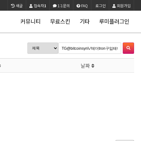
새글
접속자
1
1:1문의
FAQ
로그인
회원가입
커뮤니티
무료스킨
기타
루미플러그인
날짜