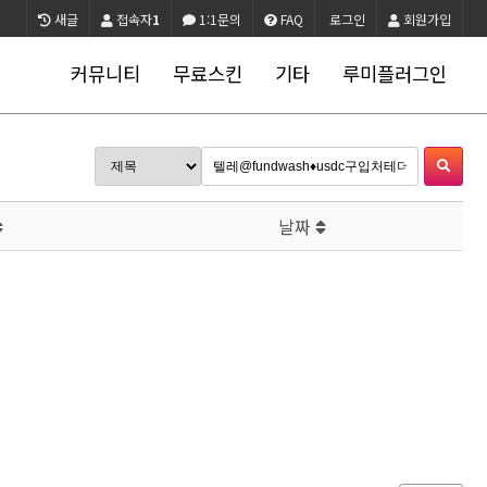
새글
접속자
1
1:1문의
FAQ
로그인
회원가입
커뮤니티
무료스킨
기타
루미플러그인
날짜