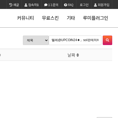
새글
접속자
1
1:1문의
FAQ
로그인
회원가입
커뮤니티
무료스킨
기타
루미플러그인
날짜