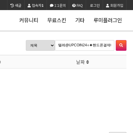
새글
접속자
1
1:1문의
FAQ
로그인
회원가입
커뮤니티
무료스킨
기타
루미플러그인
날짜