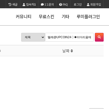
새글
접속자
1
1:1문의
FAQ
로그인
회원가입
커뮤니티
무료스킨
기타
루미플러그인
날짜