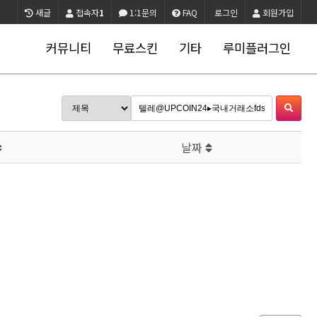
새글
접속자
1
1:1문의
FAQ
로그인
회원가입
커뮤니티
무료스킨
기타
루미플러그인
날짜