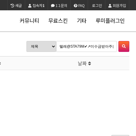
새글
접속자
1
1:1문의
FAQ
로그인
회원가입
커뮤니티
무료스킨
기타
루미플러그인
날짜