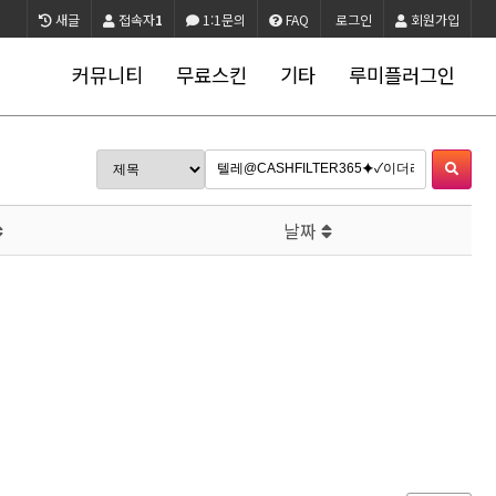
새글
접속자
1
1:1문의
FAQ
로그인
회원가입
커뮤니티
무료스킨
기타
루미플러그인
날짜