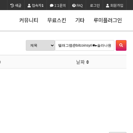
새글
접속자
1
1:1문의
FAQ
로그인
회원가입
커뮤니티
무료스킨
기타
루미플러그인
날짜